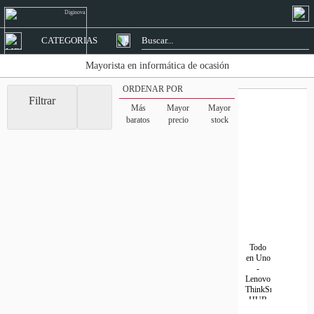
CATEGORIAS
Mayorista en informática de ocasión
ORDENAR POR
Filtrar
Más
Mayor
Mayor
baratos
precio
stock
Todo
en Uno
-
Lenovo
ThinkSmart
HUB
Ver
500