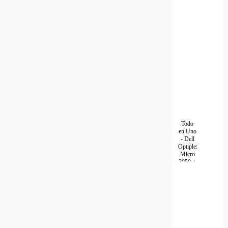
>
WIFI
Pie
generico
(
Todo
en Uno
- Dell
Optiplex
Micro
3050 +
Ver
Monitor
artículo
Dell
>
E2016H
G